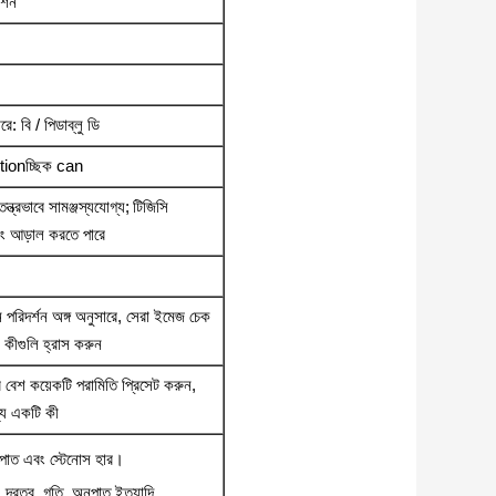
র্শন
ে: বি / পিডাব্লু ডি
tionচ্ছিক can
ন্ত্রভাবে সামঞ্জস্যযোগ্য;
টিজিসি
এবং আড়াল করতে পারে
্ন পরিদর্শন অঙ্গ অনুসারে, সেরা ইমেজ চেক
 কীগুলি হ্রাস করুন
বেশ কয়েকটি পরামিতি প্রিসেট করুন,
্য একটি কী
নুপাত এবং স্টেনোস হার।
 দূরত্ব, গতি, অনুপাত ইত্যাদি