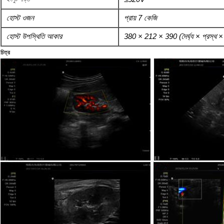
হোস্ট ওজন
প্রায় 7 কেজি
হোস্ট উপস্থিতি আকার
380 × 212 × 390 (দৈর্ঘ্য × প্রস্থ × 
চিত্র