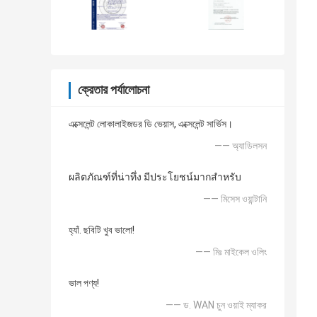
ক্রেতার পর্যালোচনা
এক্সেলেন্ট লোকালাইজডর ডি ভেয়াস, এক্সেলেন্ট সার্ভিস।
—— অ্যাডিলসন
ผลิตภัณฑ์ที่น่าทึ่ง มีประโยชน์มากสำหรับ
—— মিসেস ওয়ান্টানি
হ্যাঁ. ছবিটি খুব ভালো!
—— মিঃ মাইকেল ওলিং
ভাল পণ্য!
—— ড. WAN চুন ওয়াই ম্যাকর