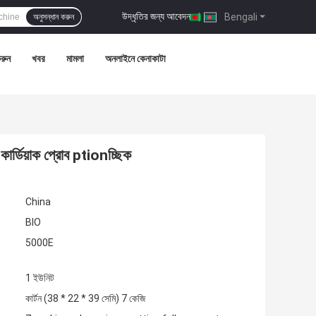
উদ্ধৃতির জন্য আবেদন
|
Bengali
অনুসন্ধান করুন
রুন
খবর
মামলা
অনলাইনে কেনাকাটা
ি কার্ডিয়াক প্রোব ptionচ্ছিক
China
BIO
5000E
1 ইউনিট
কার্টন (38 * 22 * ​​39 সেমি) 7 কেজি