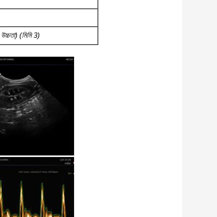
উচ্চতা) (মিমি 3)