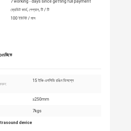
7 working - days since getting full payment
ক্রেডিট কার্ড, পেপ্যাল, টি / টি
100 ইউনিট / মাস
tionচ্ছিক
15 ইঞ্চি এলসিডি রঙিন ডিসপ্লে
 করুন:
:
≥250mm
7kgs
ltrasound device