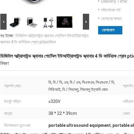
Delivery Time:
পরিশোধের শর্ত:
যোগানের ক্ষমতা:
যোগাযোগ
বড় ইমেজ :
ডিজিটাল আল্ট্রাসাউন্ড স্ক্যানার পোর্টেবল ইউআইট্রাসাউন্ড
স্ক্যানার 4 ডি কার্ডিয়াক প্রোব ptionচ্ছিক
ডিজিটাল আল্ট্রাসাউন্ড স্ক্যানার পোর্টেবল ইউআইট্রাসাউন্ড স্ক্যানার 4 ডি কার্ডিয়াক প্রোব p
বিবরণ
বি, বি / বি, এম, বি / এম, সিএফএম, সিএমএফ / বি,
প্রদর্শন মোড:
প্রদর্শন
পিডিআই, বি / পিডাব্লু, সিডাব্লু ইত্যাদি মোড
ইনপুট শক্তি:
≤320V
গভীরতা
মাত্রা:
38 * 22 * ​​39cm
ওজন:
বিশেষভাবে তুলে ধরা:
portable ultrasound equipment
,
portable u