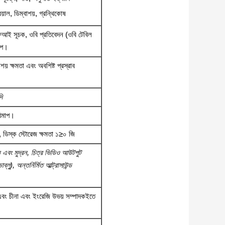
রিয়াল, ডিম্বাশয়, গ্রন্থিকোষ
আই সূচক, ওবি প্রতিবেদন (ওবি টেবিল
াপ।
শয় ক্ষমতা এবং অবশিষ্ট প্রস্রাব
ি
িমাপ।
প, ডিস্ক স্টোরেজ ক্ষমতা ১≥০ জি
ান এবং মুদ্রন, চিত্র ভিডিও আউটপুট
, অন্তর্নির্মিত আল্ট্রাসাউন্ড
, এবং চীনা এবং ইংরেজি উভয় সম্পাদকইতে