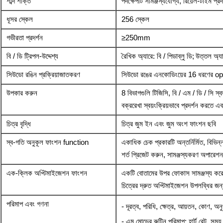
শাব্দ শক্তি
পদক্ষেপটি সামঞ্জস্যযোগ্য, রিয়েল-টাইম প্রদ
ধূসর স্কেল
256 স্কেল
গভীরতা প্রদর্শন
≥250mm
বি / ডি ট্রিপল-উদ্দেশ্য
রৈখিক অ্যারে: বি / পিডাব্লু ডি;
উত্তল অ্যার
সিউডো রঙিন প্রক্রিয়াজাতকরণ
সিউডো রঙের এনকোডিংয়ের 16 ধরণের op
উপকার করুন
8 বিভাগগুলি টিজিসি, বি / এম / ডি / সি স্বত
বক্ররেখা স্বয়ংক্রিয়ভাবে প্রদর্শন করতে 
চিত্র বৃদ্ধি
চিত্র জুম ইন এবং জুম অংশ ফাংশন ছবি
স্ব-গতি অনুকূল ফাংশন function
একাধিক চেক প্রকারটি অন্তর্নির্মিত, বিভিন
শর্ত প্রিজেট করুন, সামঞ্জস্যকরণ অপারেশন
এক-ক্লিক অপ্টিমাইজেশন ফাংশন
একটি বোতামের উপর ফোকাস সামঞ্জস্য করে 
চিত্রের দ্রুত অপ্টিমাইজেশন উপলব্ধির জন
পরিমাপ এবং গণনা
- দূরত্ব, পরিধি, ক্ষেত্র, আয়তন, কোণ, অ
- এম মোডের রুটিন পরিমাপ: হার্ট রেট, সময়,