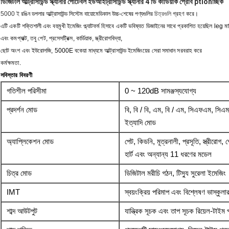
ডিজিটাল আল্ট্রাসাউন্ড স্ক্যানার পোর্টেবল ইউআইট্রাসাউন্ড স্ক্যানার 4 ডি কার্ডিয়াক প্রোব ptionচ্ছিক
5000 ই
রঙিন ডপলার আল্ট্রাসাউন্ড সিস্টেম বায়োমেডিকাল উচ্চ-শেষের পণ্যগুলির
চিত্রগুলি
গ্রহণ করে।
এটি একটি শক্তিশালী এবং বহুমুখী ইমেজিং প্ল্যাটফর্ম হিসাবে একটি ভবিষ্যত ডিজাইনের সাথে প্রকাশিত হয়েছিল leg মার
এবং
কমপ্যাক্ট, তবু পেট, প্রসেসট্রিক্স, কার্ডিয়াক, স্ত্রীরোগবিদ্যা,
ছোট অংশ এবং ইউরোলজি, 5000E বকেয়া মাধ্যমে আল্ট্রাসাউন্ড ইমেজিংয়ের সেরা সমাধান সরবরাহ করে
কর্মক্ষমতা.
সবিস্তার বিবরণী
গতিশীল পরিসীমা
0 ~ 120dB সামঞ্জস্যযোগ্য
প্রদর্শন মোড
বি, বি / বি, এম, বি / এম, সিএফএম, সিএমএ
ইত্যাদি মোড
অ্যাপ্লিকেশন মোড
পেট, কিডনি, মূত্রনালী, প্রসূতি, স্ত্রীরোগ, শ
হার্ট এবং অন্যান্য 11 ধরণের মডেল
চিত্র মোড
ডিজিটাল মরীচি গঠন, টিস্যু সুরেলা ইমেজিং
IMT
স্বয়ংক্রিয় পরিমাপ এবং বিশ্লেষণ ভাস্কুলা
শাব্দ আউটপুট
যান্ত্রিক সূচক এবং তাপ সূচক রিয়েল-টাইম প