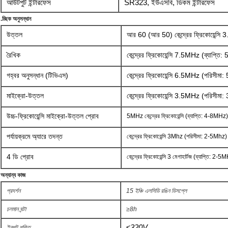
আউটপুট ইন্টারফেস
SR323, ইউএসবি, ডিকম ইন্টারফেস
.চ্ছিক অনুসন্ধান
উত্তল
আর 60 (আর 50) কেন্দ্রের ফ্রিকোয়েন্
রৈখিক
কেন্দ্রের ফ্রিকোয়েন্সি 7.5MHz (ব্যাপ্ত
গহ্বর অনুসন্ধান (টিভিএস)
কেন্দ্রের ফ্রিকোয়েন্সি 6.5MHz (পরিসী
মাইক্রো-উত্তল
কেন্দ্রের ফ্রিকোয়েন্সি 3.5MHz (পরিসীম
উচ্চ-ফ্রিকোয়েন্সি মাইক্রো-উত্তল প্রোব
5MHz কেন্দ্রের ফ্রিকোয়েন্সি (ব্যাপ্তি: 4-8MHz)
পর্যায়ক্রমে অ্যারে তদন্ত
কেন্দ্রের ফ্রিকোয়েন্সি 3Mhz (পরিসীমা: 2-5Mhz)
4 ডি প্রোব
কেন্দ্রের ফ্রিকোয়েন্সি 3 মেগাহার্টজ (ব্যাপ্তি: 2-
অন্যান্য কাজ
প্রদর্শন
15 ইঞ্চি এলসিডি রঙিন ডিসপ্লে
চলমান ঘন্টা
≥8h
≤320V
ইনপুট শক্তি