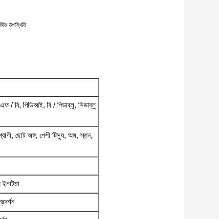
্জিত উপস্থিতি
ফ / বি, পিডিআই, বি / পিডাব্লু, সিডাব্লু
্রোণী, ছোট অঙ্গ, পেশী টিস্যু, অঙ্গ, স্তন,
র ইনটিমা
্রদর্শন