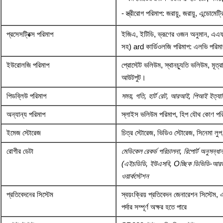
- স্ত্রীরোগ পরিমাপ: জরায়ু, জরায়ু, এন্ডোমেট্
প্রসেসট্রিক্স পরিমাপ
ইজিএ, ইটিডি, ভ্রূণের ওজন অনুমান, এএফ
সহ) ard কার্ডিওলজি পরিমাপ: এলভি পরিম
ইউরোলজি পরিমাপ
প্রোস্টেট ভলিউম, স্থানচ্যুতি ভলিউম, মূত্রা
আউটপুট।
পিডব্লিউ পরিমাপ
সময়, গতি, হার্ট রেট, আরআই, পিআই ইত্যাদ
অন্যান্য পরিমাপ
স্লাইস ভলিউম পরিমাপ, হিপ যৌথ কোণ পর
ইমেজ স্টোরেজ
চিত্র স্টোরেজ, ভিডিও স্টোরেজ, সিনেমা লু
রোগীর ডেটা
মেডিকেল রেকর্ড পরিচালনা, রিপোর্ট অনুসন্ধ
(এইচডিডি, ইউএসবি, Oচ্ছিক ডিভিডি-আরডাব্লু)
ওয়ার্কস্টেশন
প্রতিবেদনের সিস্টেম
স্বয়ংক্রিয় প্রতিবেদন জেনারেশন সিস্টেম
পর্দার সম্পূর্ণ অক্ষর হতে পারে