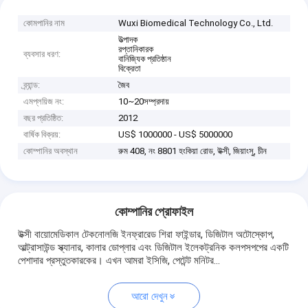
কোমপানির নাম
Wuxi Biomedical Technology Co., Ltd.
উত্পাদক
রপ্তানিকারক
ব্যবসার ধরণ:
বানিজ্যিক প্রতিষ্ঠান
বিক্রেতা
ব্র্যান্ড:
জৈব
এমপ্লয়িজ নং:
10~20সম্প্রদায়
বছর প্রতিষ্ঠিত:
2012
বার্ষিক বিক্রয়:
US$ 1000000 - US$ 5000000
কোম্পানির অবস্থান
রুম 408, নং 8801 হংকিয়া রোড, উক্সী, জিয়াংসু, চীন
কোম্পানির প্রোফাইল
উক্সী বায়োমেডিকাল টেকনোলজি ইনফ্রারেড শিরা ফাইন্ডার, ডিজিটাল অটোস্কোপ,
আল্ট্রাসাউন্ড স্ক্যানার, কালার ডোপ্লার এবং ডিজিটাল ইলেকট্রনিক কলপসপপের একটি
পেশাদার প্রস্তুতকারকের। এখন আমরা ইসিজি, পেটেন্ট মনিটর...
আরো দেখুন