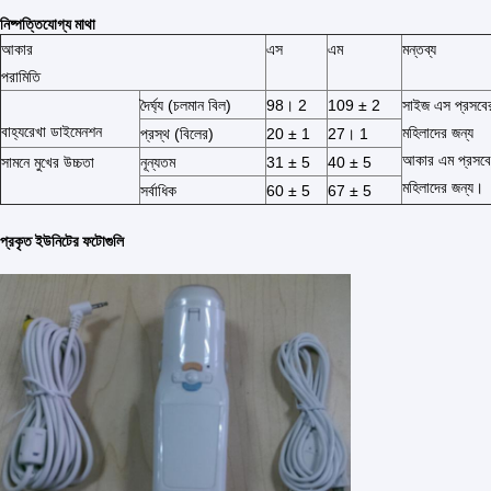
নিষ্পত্তিযোগ্য মাথা
আকার
এস
এম
মন্তব্য
পরামিতি
দৈর্ঘ্য (চলমান বিল)
98। 2
109 ± 2
সাইজ এস প্রসবের
বাহ্যরেখা ডাইমেনশন
মহিলাদের জন্য
প্রস্থ (বিলের)
20 ± 1
27। 1
আকার এম প্রসবের
সামনে মুখের উচ্চতা
নূন্যতম
31 ± 5
40 ± 5
মহিলাদের জন্য।
সর্বাধিক
60 ± 5
67 ± 5
প্রকৃত ইউনিটের ফটোগুলি
বাড়ি
পণ্য
আমাদের সম্পর্কে