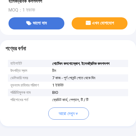
ইলেকট্রনিক কলপসপপ
MOQ：1 ইউনিট
ভালো দাম
এখন যোগাযোগ
পণ্যের বর্ণনা
হাইলাইট
,
পোর্টেবল কলপোস্কোপ
ইলেকট্রনিক কলপসপপ
উৎপত্তি স্থল
চীন
ডেলিভারি সময়
7 কাজ - পূর্ণ পেমেন্ট পেতে থেকে দিন
ন্যূনতম চাহিদার পরিমাণ
1 ইউনিট
পরিচিতিমুলক নাম
BIO
পরিশোধের শর্ত
ক্রেডিট কার্ড, পেপ্যাল, টি / টি
আরো দেখুন