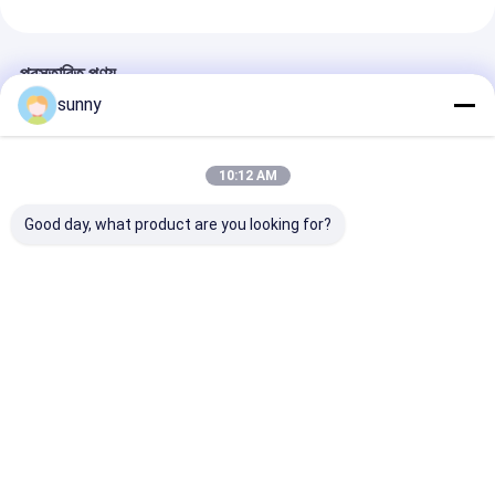
প্রস্তাবিত পণ্য
sunny
10:12 AM
Good day, what product are you looking for?
ডিজিটাল এন্ডোস্কোপ স্বয়ং
পোর্টেবল ডিজিটাল ইলেকট্রনিক
Portable Self-
পরিদর্শন কলপস্কোপ
কলপোস্কোপ
Colposcope Fo
Gynecology
Connected To
Monitor Comp
ভালো দাম
ভালো দাম
ভালো দাম
Television
বাড়ি
আমাদের
আমাদের সাথে যোগাযোগ
Desktop
Site
সম্পর্কে
করুন
সাইট ম্যাপ
Privacy Policy