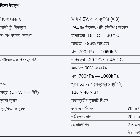
বিশেষ উল্লেখ
বিদ্যুৎ সরবরাহ
ডিসি 4.5V, এএএ ব্যাটারি (× 3)
আউটপুট সিগন্যাল
PAL রঙ সিস্টেম, এভি (ভিডিও) সংকেত
সাধারণ কাজের অবস্থা
তাপমাত্রা: 15 ° C — 30 ° C
আর্দ্রতা: ≤93% আরএইচ
চাপ: 700hPa — 1060hPa
স্টোরেজ এবং পরিবহন শর্ত
তাপমাত্রা: -20 ° C ~ + 45 ° C
আর্দ্রতা: 90% আরএইচ
চাপ: 700hPa — 1060hPa
ওজন
প্রায় 50 গ্রাম (অন্তর্ভুক্ত ব্যাটারি)
মাত্রা (L × W × H মিমি)
126 × 40 × 34
সুরক্ষা ক্লাস
অভ্যন্তরীণ ব্যাটারি বিএফ
প্রযুক্তিগত সূচক
কার্যকর পর্যবেক্ষণ
70 মিমি
পর্যবেক্ষণ কোণ
20।, অন
রেজোলিউশন
2.5 এলপ
সীমা নেই