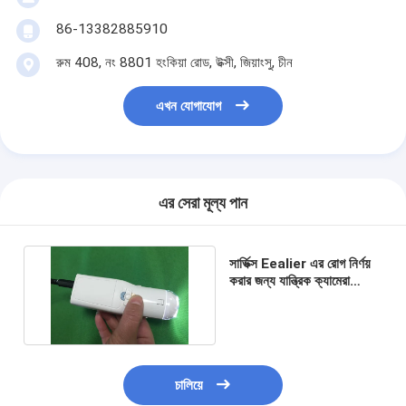
ইসিজি মনিটরিং সিস্টেম
86-13382885910
অক্সিজেন Concentrator হিমিডিফায়ার
রুম 408, নং 8801 হংকিয়া রোড, উক্সী, জিয়াংসু, চীন
ভিডিও ডার্মোটস্কোপ
এখন যোগাযোগ
মেডিকেল অনুপ্রেরণা পাম্প
শিরা লোকেটার ডিভাইস
এর সেরা মূল্য পান
ম্যানুয়াল ভ্যাকুয়াম অ্যাসপিরেশন
স্থায়ী মেকআপ মেশিন
সার্ভিক্স Eealier এর রোগ নির্ণয়
করার জন্য যান্ত্রিক ক্যামেরা
ডিজিটাল ইলেকট্রনিক কলপসপপ
চালিয়ে