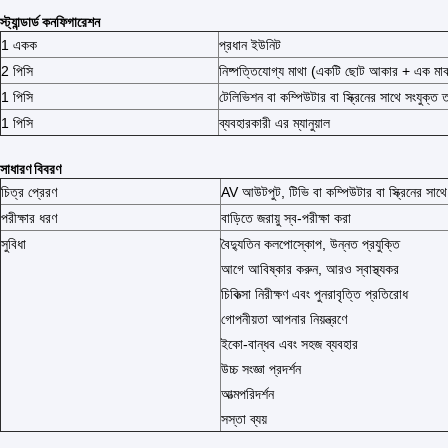
স্ট্যান্ডার্ড কনফিগারেশন
1 একক
প্রধান ইউনিট
2 পিসি
নিষ্পত্তিযোগ্য মাথা (একটি ছোট আকার + এক মা
1 পিসি
টেলিভিশন বা কম্পিউটার বা স্ক্রিনের সাথে সংযুক্ত 
1 পিসি
ব্যবহারকারী এর ম্যানুয়াল
সাধারণ বিবরণ
চিত্র প্রেরণ
AV আউটপুট, টিভি বা কম্পিউটার বা স্ক্রিনের সাথে
পরীক্ষার ধরণ
বাড়িতে জরায়ু স্ব-পরীক্ষা করা
সুবিধা
বৈদ্যুতিন কলপোস্কোপ, উন্নত প্রযুক্তি
আগে আবিষ্কার করুন, আরও স্বাস্থ্যকর
চিকিত্সা নিরীক্ষণ এবং পুনরাবৃত্তি প্রতিরোধ
গোপনীয়তা আপনার নিয়ন্ত্রণে
ইকো-বান্ধব এবং সহজ ব্যবহার
উচ্চ সংজ্ঞা প্রদর্শন
আত্মপরিদর্শন
সস্তা ব্যয়