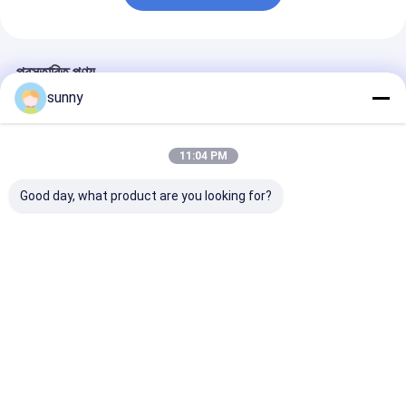
প্রস্তাবিত পণ্য
sunny
11:04 PM
Good day, what product are you looking for?
ডিজিটাল এন্ডোস্কোপ স্বয়ং
Portable Self-
এএএ ব্যাটারি ডিজিটাল
পরিদর্শন কলপস্কোপ
Colposcope For
কলপোস্কোপি সরঞ্জাম
Gynecology
Connected To
Monitor Computer
ভালো দাম
ভালো দাম
ভালো দাম
Television
বাড়ি
আমাদের
আমাদের সাথে যোগাযোগ
Desktop
Site
সম্পর্কে
করুন