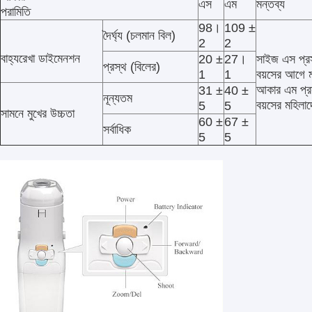
এস
এম
মন্তব্য
পরামিতি
98।
109 ±
দৈর্ঘ্য (চলমান বিল)
2
2
বাহ্যরেখা ডাইমেনশন
20 ±
27।
সাইজ এস প্রস
প্রস্থ (বিলের)
1
1
বয়সের আগে ম
আকার এম প্র
31 ±
40 ±
নূন্যতম
বয়সের মহিলা
5
5
সামনে মুখের উচ্চতা
60 ±
67 ±
সর্বাধিক
5
5
বাড়ি
পণ্য
আমাদের সম্পর্কে