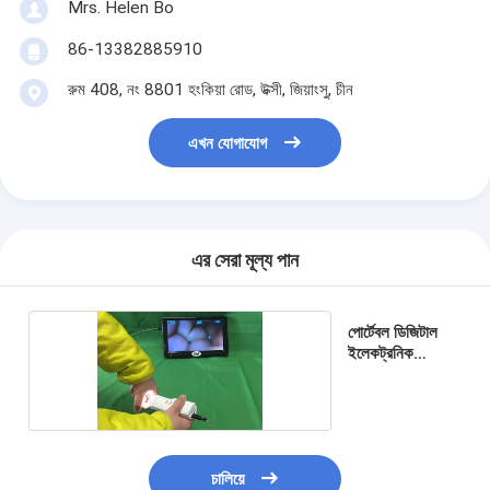
ইসিজি মনিটরিং সিস্টেম
Mrs. Helen Bo
86-13382885910
অক্সিজেন Concentrator হিমিডিফায়ার
রুম 408, নং 8801 হংকিয়া রোড, উক্সী, জিয়াংসু, চীন
ভিডিও ডার্মোটস্কোপ
এখন যোগাযোগ
মেডিকেল অনুপ্রেরণা পাম্প
শিরা লোকেটার ডিভাইস
ম্যানুয়াল ভ্যাকুয়াম অ্যাসপিরেশন
এর সেরা মূল্য পান
স্থায়ী মেকআপ মেশিন
পোর্টেবল ডিজিটাল
ইলেকট্রনিক
কলপোস্কোপ
চালিয়ে