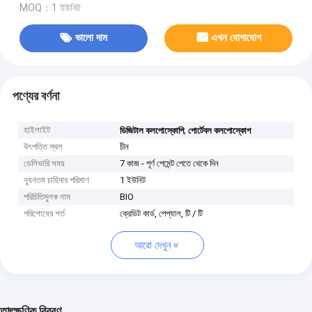
MOQ：1 ইউনিট
ভালো দাম
এখন যোগাযোগ
পণ্যের বর্ণনা
হাইলাইট
,
ডিজিটাল কলপোস্কোপি
পোর্টেবল কলপোস্কোপ
উৎপত্তি স্থল
চীন
ডেলিভারি সময়
7 কাজ - পূর্ণ পেমেন্ট পেতে থেকে দিন
ন্যূনতম চাহিদার পরিমাণ
1 ইউনিট
পরিচিতিমুলক নাম
BIO
পরিশোধের শর্ত
ক্রেডিট কার্ড, পেপ্যাল, টি / টি
আরো দেখুন
তাৎক্ষণিক বিবরণ