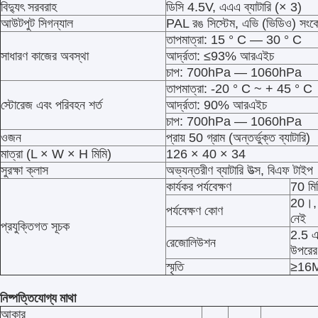
বিদ্যুৎ সরবরাহ
ডিসি 4.5V, এএএ ব্যাটারি (× 3)
আউটপুট সিগন্যাল
PAL রঙ সিস্টেম, এভি (ভিডিও) সংক
তাপমাত্রা: 15 ° C — 30 ° C
সাধারণ কাজের অবস্থা
আর্দ্রতা: ≤93% আরএইচ
চাপ: 700hPa — 1060hPa
তাপমাত্রা: -20 ° C ~ + 45 ° C
স্টোরেজ এবং পরিবহন শর্ত
আর্দ্রতা: 90% আরএইচ
চাপ: 700hPa — 1060hPa
ওজন
প্রায় 50 গ্রাম (অন্তর্ভুক্ত ব্যাটারি)
মাত্রা (L × W × H মিমি)
126 × 40 × 34
সুরক্ষা ক্লাস
অভ্যন্তরীণ ব্যাটারি উত্স, বিএফ টাইপ
কার্যকর পর্যবেক্ষণ
70 মি
20।, 
পর্যবেক্ষণ কোণ
নেই
প্রযুক্তিগত সূচক
2.5 এ
রেজোলিউশন
উপরের
স্মৃতি
≥16
নিষ্পত্তিযোগ্য মাথা
আকার