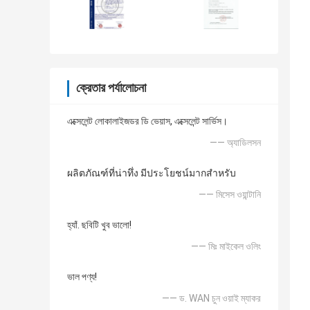
ক্রেতার পর্যালোচনা
এক্সেলেন্ট লোকালাইজডর ডি ভেয়াস, এক্সেলেন্ট সার্ভিস।
—— অ্যাডিলসন
ผลิตภัณฑ์ที่น่าทึ่ง มีประโยชน์มากสำหรับ
—— মিসেস ওয়ান্টানি
হ্যাঁ. ছবিটি খুব ভালো!
—— মিঃ মাইকেল ওলিং
ভাল পণ্য!
—— ড. WAN চুন ওয়াই ম্যাকর