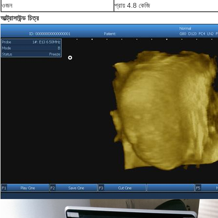
ওজন
প্রায় 4.8 কেজি
আল্ট্রাসাউন্ড চিত্র