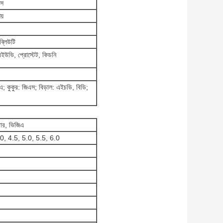
িস
য়
্লিউটি
ইউভি, প্রোস্টেট, কিডনি
এ;
কুকুর: জিএস;
বিড়াল: এইচডি, বিডি;
্টার, ভিজিএ
.0, 4.5, 5.0, 5.5, 6.0