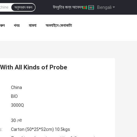
উদ্ধৃতির জন্য আবেদন
|
Bengali
অনুসন্ধান করুন
রুন
খবর
মামলা
অনলাইনে কেনাকাটা
With All Kinds of Probe
China
BIO
3000Q
30 সেট
s:
Carton (50*25*52cm) 10.5kgs