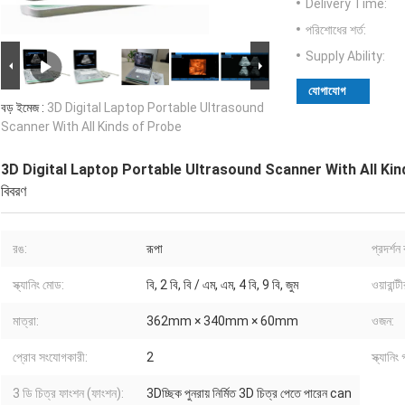
Delivery Time:
পরিশোধের শর্ত:
Supply Ability:
যোগাযোগ
বড় ইমেজ :
3D Digital Laptop Portable Ultrasound
Scanner With All Kinds of Probe
3D Digital Laptop Portable Ultrasound Scanner With All Ki
বিবরণ
রঙ:
রূপা
প্রদর্শন
স্ক্যানিং মোড:
বি, 2 বি, বি / এম, এম, 4 বি, 9 বি, জুম
ওয়ারান্টী
মাত্রা:
362mm × 340mm × 60mm
ওজন:
প্রোব সংযোগকারী:
2
স্ক্যানি
3 ডি চিত্র ফাংশন (ফাংশন):
3Dচ্ছিক পুনরায় নির্মিত 3D চিত্র পেতে পারেন can