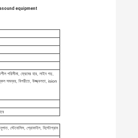
rasound equipment
িশীল পরিসীমা, ফ্রেমের হার, লাইন গড়,
্কেল সমন্বয়, বিপরীতে, উজ্জ্বলতা, ision
াবে
নুপাত, স্টেনোসিস, প্রোফাইল, হিস্টোগ্রাম