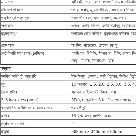
এম মোড
হার্ট রেট, সময়, দূরত্ব, opeাল এবং স্টেনোস
স্ত্রীরোগ পরিমাপ
জরায়ু, জরায়ু, এন্ডোমেট্রিয়াম, এল / আর ডিম্বাশ
ধাত্রীবিদ্যাসংক্রান্ত
গর্ভকালীন বয়স, ভ্রূণের ওজন, এএফআই
হৃদ্বিজ্ঞান
এলভি, এলভি ফাংশন, এলভিপিডাব্লু, আরভিএডব
মূত্রব্যবস্থা
রূপান্তর জোন ভলিউম, মূত্রাশয়ের ভলিউম, আর
ছোট অংশ
অপটিক, থাইরয়েড, চোয়াল এবং মুখ
ভেটেরিনারি সফ্টওয়্যার (alচ্ছিক)
গবাদি পশু: বিপিডি, সিআরএল, টিডি;
ঘোড়া: জি
ভেড়া: বিপিডি, সিআরএল, টিডি
অন্যান্য
সমর্থিত আউটপুট যন্ত্রপাতি
ইউ-ডিস্ক, লেজার / কালি প্রিন্টার, ভিডিও প্রিন
জুম্
10 অনুপাত, 1.5, 2.0, 2.5, 3.0, 3.5, 4
ইমেজ স্টোর
হার্ডস্ক্ক বা ইউএসবি ডিস্ক দ্বারা
3 ডি চিত্র ফাংশন (ফাংশন)
3Dচ্ছিক, পুনর্নির্মাণ 3 ডি চিত্র পেতে পারেন
অন্তর্নির্মিত ব্যাটারি দ্বারা কাজের সময়
প্রায় 5 ঘন্টা
মনিটর
15 ইঞ্চি রঙের এলইডি স্ক্রিন
প্রোব সংযোগকারী
2
মাত্রা
362mm × 340mm × 60mm