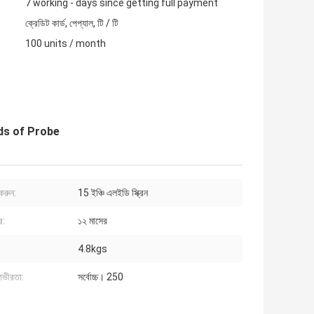
7 working - days since getting full payment
ক্রেডিট কার্ড, পেপ্যাল, টি / টি
100 units / month
nds of Probe
 করুন:
15 ইঞ্চি এলইডি স্ক্রিন
র:
১২ মাসের
4.8kgs
ং গভীরতা:
সর্বোচ্চ। 250