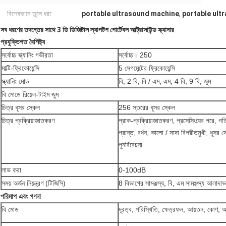
বিশেষভাবে তুলে ধরা:
portable ultrasound machine
,
portable ult
সব ধরণের তদন্তের সাথে 3 ডি ডিজিটাল ল্যাপটপ পোর্টেবল আল্ট্রাসাউন্ড স্ক্যানার
প্রযুক্তিগত বৈশিষ্ট্য
সর্বোচ্চ স্ক্যানিং গভীরতা
সর্বোচ্চ।
250
মাল্টি-ফ্রিকোয়েন্সি
5 সেগমেন্টের ফ্রিকোয়েন্সি
স্ক্যানিং মোড
বি, 2 বি, বি / এম, এম, 4 বি, 9 বি, জুম
বি মোডে রিয়েল-টাইম জুম
চিত্র ধূসর স্কেল
256 স্তরের ধূসর স্কেল
চিত্র প্রক্রিয়াজাতকরণ
প্রাক-প্রক্রিয়াজাতকরণ, প্রসেসিংয়ের পরে, গত
প্রান্ত;
বর্ধন, কালো / সাদা বিপরীতমুখী;
ধূসর স
পুনর্বিবেচনা
লাভ করা
0-100dB
সময় অর্জন নিয়ন্ত্রণ (টিজিসি)
8 বিভাগের সামঞ্জস্য, বি, এম সামঞ্জস্য আলাদাভ
পরিমাপ এবং গণনা
বি মোড
দূরত্ব, পরিস্থিতি, ক্ষেত্রফল, আয়তন, কোণ, অ