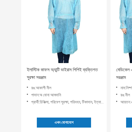
ইলাস্টিক কাফস অ্যান্টি ভাইরাস পিপিই ব্যক্তিগত
মেডিকেল এ
সুরক্ষা সরঞ্জাম
সরঞ্জাম
রঙ:আকাশী নীল
নাম:নিষ
পাদান:অ বোনা আমদানি
রঙ:নীল
প্রার্থী:চিকিত্সা, পরিবেশ সুরক্ষা, পরিবহন, টিকাদান, ইত্যাদি।
আয়তন:এ
এখন যোগাযোগ