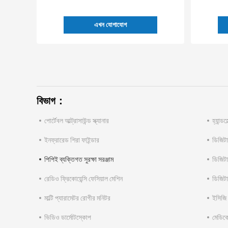
এখন যোগাযোগ
বিভাগ：
পোর্টেবল আল্ট্রাসাউন্ড স্ক্যানার
হ্যান্ডহ
ইনফ্রারেড শিরা ফাইন্ডার
ডিজিটা
পিপিই ব্যক্তিগত সুরক্ষা সরঞ্জাম
ডিজিট
রেডিও ফ্রিকোয়েন্সি ফেসিয়াল মেশিন
ডিজিটা
মাল্টি প্যারামেটর রোগীর মনিটর
ইসিজি 
ভিডিও ডার্মোটস্কোপ
মেডিকে