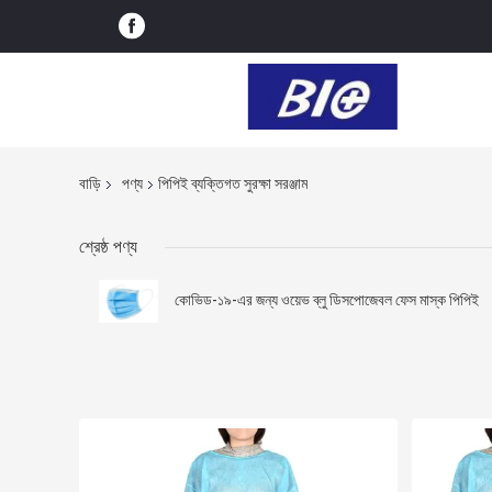
বাড়ি
পণ্য
পিপিই ব্যক্তিগত সুরক্ষা সরঞ্জাম
শ্রেষ্ঠ পণ্য
কোভিড-১৯-এর জন্য ওয়েভ ব্লু ডিসপোজেবল ফেস মাস্ক পিপিই