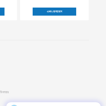
এখন যোগাযোগ
িফায়ার