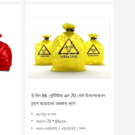
5 মিল 86 সেন্টিমিটার এক্স 70 সেমি ডিসপোজেবল
ট্র্যাশ বায়োহার্ড্ড আবর্জনা ব্যাগ
রঙ:হলুদ বা লাল
আয়তন:70 * 86cm
পাদান:এলডিপিই / এইচডিপিই / পিপি