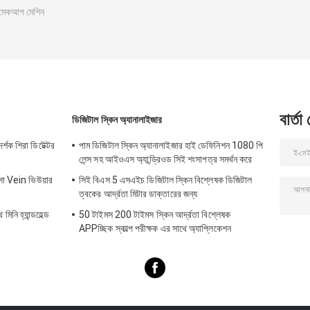
ী মেকআপ মেশিন
বার্তা
ডিজিটাল স্কিন অ্যানালাইজার
র্শক শিরা ডিটেক্টর
পাম ডিজিটাল স্কিন অ্যানালাইজার হাই ডেফিনিশন 1080 পি
লেন্স সহ আইওএস অ্যান্ড্রিওড সিই শংসাপত্র সমর্থন করে
িৎসা Vein ভিউয়ার
সিই বিএস 5 এসএইচ ডিজিটাল স্কিন বিশ্লেষক ডিজিটাল
ত্বকের আর্দ্রতা মিটার ডাক্তারের জন্য
িনি হ্যান্ডহেল্ড
50 টাইমস 200 টাইমস স্কিন আর্দ্রতা বিশ্লেষক
APPচ্ছিক স্কাল্প পরীক্ষক এর সাথে অ্যাপ্লিকেশন