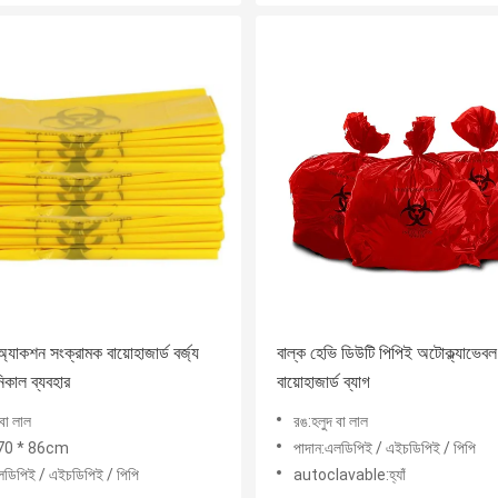
যাকশন সংক্রামক বায়োহাজার্ড বর্জ্য
বাল্ক হেভি ডিউটি ​​পিপিই অটোক্ল্যাভেবল
নিকাল ব্যবহার
বায়োহাজার্ড ব্যাগ
বা লাল
রঙ:হলুদ বা লাল
:70 * 86cm
পাদান:এলডিপিই / এইচডিপিই / পিপি
লডিপিই / এইচডিপিই / পিপি
autoclavable:হ্যাঁ