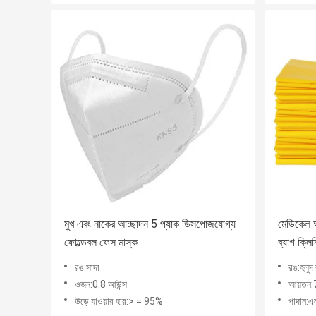
মুখ এবং নাকের আচ্ছাদন 5 প্যাক ডিসপোজযোগ্য
মেডিকেল অ্
ফোল্ডেবল ফেস মাস্ক
ব্যাগ ক্লি
রঙ:সাদা
রঙ:হলুদ 
ওজন:0.8 আউন্স
আয়তন
উড়ে যাওয়ার হার:> = 95%
পাদান:এ