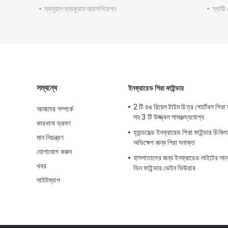
ম্যানুয়াল ভ্যাকুয়াম অ্যাসপিরেশন
স্থায়
সম্বন্ধে
ইনফ্রারেড শিরা ফাইন্ডার
2 টি রঙ রিয়েল টাইম চিত্র পোর্টেবল শিরা দ
আমাদের সম্পর্কে
সহ 3 টি উজ্জ্বল সামঞ্জস্যযোগ্য
কারখানা ভ্রমণ
হ্যান্ডহেল্ড ইনফ্রারেড শিরা ফাইন্ডার চিক
মান নিয়ন্ত্রণ
অভিক্ষেপ জন্য শিরা সনাক্ত
যোগাযোগ করুন
হাসপাতালের জন্য ইনফ্রারেড লাইটের সাথে ম
খবর
ভিন ফাইন্ডার ভেইন ভিউয়ার
সাইটম্যাপ