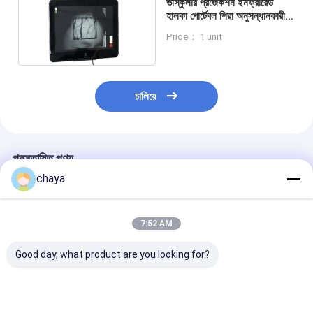
ভাস্কুলার প্রজেকশন ইনফ্রারেড
ইনফ্রারেড শিরা ফাইন্ডার
হালকা পোর্টেবল শিরা অনুসন্ধানকারী
মানব ত্বকে প্রজেক্ট করে শিরা সন্ধান
Price： 1 unit
ডিজিটাল স্কিন অ্যানালাইজার
করে
রঙিন ডপলার আল্ট্রাসাউন্ড স্ক্যানার
চালিয়ে
পিপিই ব্যক্তিগত সুরক্ষা সরঞ্জাম
ডিজিটাল ভিডিও অটোস্কোপ
প্রস্তাবিত পণ্য
ভেটেরিনারি আল্ট্রাসাউন্ড স্ক্যানার
chaya
রেডিও ফ্রিকোয়েন্সি ফেসিয়াল মেশিন
ডিজিটাল ফান্ডাস ক্যামেরা
7:52 AM
Good day, what product are you looking for?
ডিজিটাল ইলেক্ট্রনিক কলপোক্পপ
মাল্টি প্যারামেটর রোগীর মনিটর
পোর্টেবল ইকোনমিক ইনফ্রারেড
ভেনেকচার ইনফ্রারেড ভেন
মেডিকেল শিরা অনুসন্ধ
ভেন ফাইন্ডার
ফাইন্ডার
নিরাপদ আলোর উত্স ইন