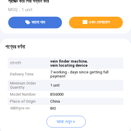
প্রজেক্ট করে শিরা সন্ধান করে
MOQ：1 unit
ভালো দাম
এখন যোগাযোগ
পণ্যের বর্ণনা
,
vein finder machine
হাইলাইট
vein locating device
7 working - days since getting full
Delivery Time
payment
Minimum Order
1 unit
Quantity
Model Number
BS6000
Place of Origin
China
পরিচিতিমুলক নাম
BIO
আরো দেখুন