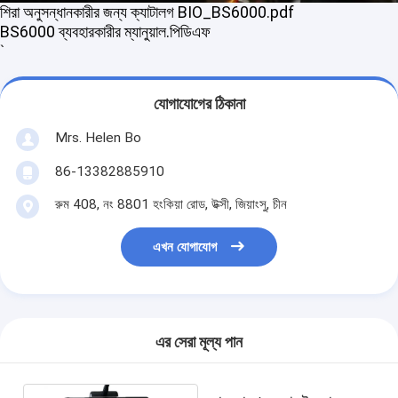
শিরা অনুসন্ধানকারীর জন্য ক্যাটালগ BIO_BS6000.pdf
কারখানা ভ্রমণ
BS6000 ব্যবহারকারীর ম্যানুয়াল.পিডিএফ
`
মান নিয়ন্ত্রণ
যোগাযোগ করুন
যোগাযোগের ঠিকানা
খবর
Mrs. Helen Bo
86-13382885910
মামলা
রুম 408, নং 8801 হংকিয়া রোড, উক্সী, জিয়াংসু, চীন
Shopping Online
এখন যোগাযোগ
পোর্টেবল আল্ট্রাসাউন্ড স্ক্যানার
হ্যান্ডহেল্ড আল্ট্রাসাউন্ড স্ক্যানার
এর সেরা মূল্য পান
ভেটেরিনারি আল্ট্রাসাউন্ড স্ক্যানার