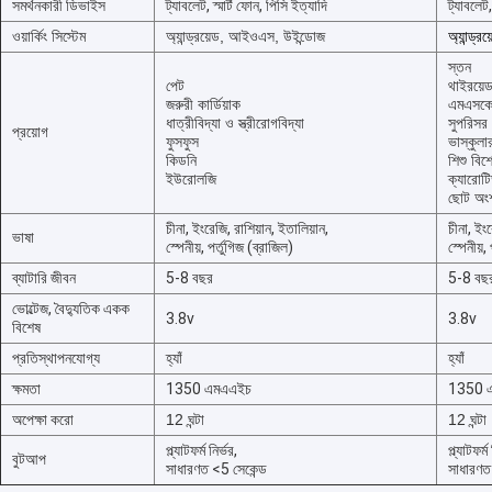
সমর্থনকারী ডিভাইস
ট্যাবলেট, স্মার্ট ফোন, পিসি ইত্যাদি
ট্যাবলেট,
ওয়ার্কিং সিস্টেম
অ্যান্ড্রয়েড, আইওএস, উইন্ডোজ
অ্যান্ড্
স্তন
পেট
থাইরয়ে
জরুরী কার্ডিয়াক
এমএসক
ধাত্রীবিদ্যা ও স্ত্রীরোগবিদ্যা
সুপরিসর
প্রয়োগ
ফুসফুস
ভাস্কুলা
কিডনি
শিশু বিশে
ইউরোলজি
ক্যারোট
ছোট অং
চীনা, ইংরেজি, রাশিয়ান, ইতালিয়ান,
চীনা, ইংর
ভাষা
স্পেনীয়, পর্তুগিজ (ব্রাজিল)
স্পেনীয়,
ব্যাটারি জীবন
5-8 বছর
5-8 বছ
ভোল্টেজ, বৈদ্যুতিক একক
3.8v
3.8v
বিশেষ
প্রতিস্থাপনযোগ্য
হ্যাঁ
হ্যাঁ
বাড়ি
ক্ষমতা
1350 এমএএইচ
1350 
পণ্য
অপেক্ষা করো
12 ঘন্টা
12 ঘন্টা
প্ল্যাটফর্ম নির্ভর,
প্ল্যাটফর্ম
বুটআপ
আমাদের সম্পর্কে
সাধারণত <5 সেকেন্ড
সাধারণত