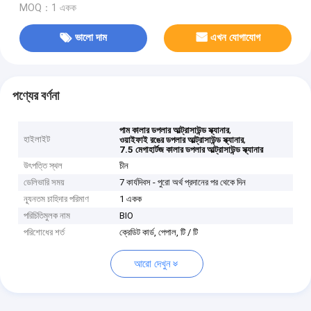
MOQ：1 একক
ভালো দাম
এখন যোগাযোগ
পণ্যের বর্ণনা
,
পাম কালার ডপলার আল্ট্রাসাউন্ড স্ক্যানার
হাইলাইট
,
ওয়াইফাই রঙের ডপলার আল্ট্রাসাউন্ড স্ক্যানার
7.5 মেগাহার্টজ কালার ডপলার আল্ট্রাসাউন্ড স্ক্যানার
উৎপত্তি স্থল
চীন
ডেলিভারি সময়
7 কার্যদিবস - পুরো অর্থ প্রদানের পর থেকে দিন
ন্যূনতম চাহিদার পরিমাণ
1 একক
পরিচিতিমুলক নাম
BIO
পরিশোধের শর্ত
ক্রেডিট কার্ড, পেপাল, টি / টি
আরো দেখুন