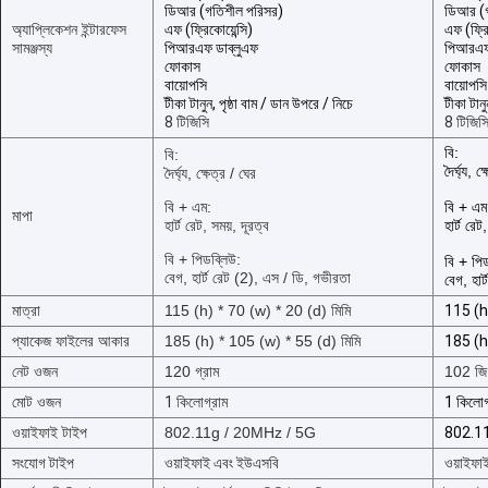
ডিআর (গতিশীল পরিসর)
ডিআর (
অ্যাপ্লিকেশন ইন্টারফেস
এফ (ফ্রিকোয়েন্সি)
এফ (ফ্রি
সামঞ্জস্য
পিআরএফ ডাব্লুএফ
পিআরএফ
ফোকাস
ফোকাস
বায়োপসি
বায়োপসি
টীকা টানুন, পৃষ্ঠা বাম / ডান উপরে / নিচে
টীকা টানু
8 টিজিসি
8 টিজিস
বি:
বি:
দৈর্ঘ্য, ক
দৈর্ঘ্য, ক্ষেত্র / ঘের
বি + এম:
বি + এম
মাপা
হার্ট রেট, সময়, দূরত্ব
হার্ট রেট
বি + পিডব্লিউ:
বি + পিড
বেগ, হার্ট রেট (2), এস / ডি, গভীরতা
বেগ, হার
মাত্রা
115 (h) * 70 (w) * 20 (d) মিমি
115 (h)
প্যাকেজ ফাইলের আকার
185 (h) * 105 (w) * 55 (d) মিমি
185 (h)
নেট ওজন
120 গ্রাম
102 জি
মোট ওজন
1 কিলোগ্রাম
1 কিলোগ
ওয়াইফাই টাইপ
802.11g / 20MHz / 5G
802.1
সংযোগ টাইপ
ওয়াইফাই এবং ইউএসবি
ওয়াইফা