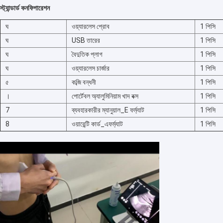
স্ট্যান্ডার্ড কনফিগারেশন
কারখানা ভ্রমণ
ঘ
ওয়্যারলেস প্রোব
1 পিসি
মান নিয়ন্ত্রণ
ঘ
USB তারের
1 পিসি
যোগাযোগ করুন
ঘ
বৈদুতিক প্লাগ
1 পিসি
ঘ
ওয়্যারলেস চার্জার
1 পিসি
খবর
৫
কব্জি বন্ধনী
1 পিসি
।
পোর্টেবল অ্যালুমিনিয়াম খাদ বক্স
1 পিসি
মামলা
7
ব্যবহারকারীর ম্যানুয়াল_E ফর্ম্যাট
1 পিসি
Shopping Online
8
ওয়ারেন্টি কার্ড_এফর্ম্যাট
1 পিসি
পোর্টেবল আল্ট্রাসাউন্ড স্ক্যানার
হ্যান্ডহেল্ড আল্ট্রাসাউন্ড স্ক্যানার
ভেটেরিনারি আল্ট্রাসাউন্ড স্ক্যানার