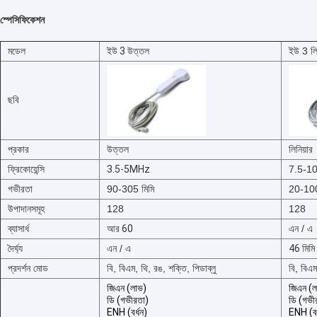
স্পেসিফিকেশন
মডেল
ইউ 3 উত্তল
ইউ 3 লিন
ছবি
প্রকার
উত্তল
লিনিয়ার
ফ্রিকোয়েন্সি
3.5-5MHz
7.5-1
গভীরতা
90-305 মিমি
20-100
উপাদানসমূহ
128
128
ব্যাসার্ধ
আর 60
এন / এ
দৈর্ঘ্য
এন / এ
46 মিমি
প্রদর্শন মোড
বি, বিএম, থি, রঙ, শক্তি, পিডাব্লু
বি, বিএম
জিএন (লাভ)
জিএন (ল
ডি (গভীরতা)
ডি (গভী
ENH (বর্ধন)
ENH (বর