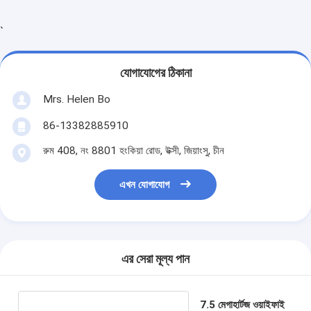
ইসিজি মনিটরিং সিস্টেম
`
অক্সিজেন Concentrator হিমিডিফায়ার
ভিডিও ডার্মোটস্কোপ
যোগাযোগের ঠিকানা
মেডিকেল অনুপ্রেরণা পাম্প
Mrs. Helen Bo
86-13382885910
শিরা লোকেটার ডিভাইস
রুম 408, নং 8801 হংকিয়া রোড, উক্সী, জিয়াংসু, চীন
ম্যানুয়াল ভ্যাকুয়াম অ্যাসপিরেশন
এখন যোগাযোগ
স্থায়ী মেকআপ মেশিন
এর সেরা মূল্য পান
7.5 মেগাহার্টজ ওয়াইফাই