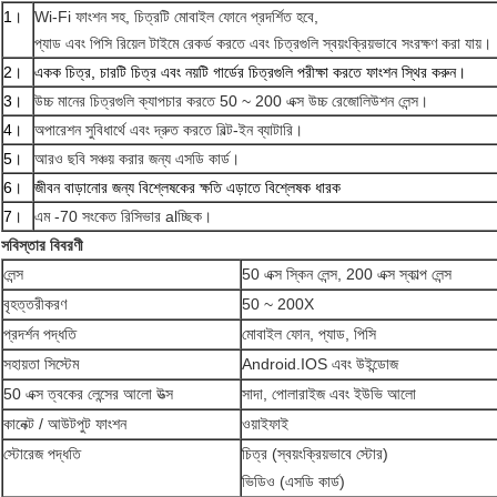
1।
Wi-Fi ফাংশন সহ, চিত্রটি মোবাইল ফোনে প্রদর্শিত হবে,
প্যাড এবং পিসি রিয়েল টাইমে রেকর্ড করতে এবং চিত্রগুলি স্বয়ংক্রিয়ভাবে সংরক্ষণ করা যায়।
2।
একক চিত্র, চারটি চিত্র এবং নয়টি গার্ডের চিত্রগুলি পরীক্ষা করতে ফাংশন স্থির করুন।
3।
উচ্চ মানের চিত্রগুলি ক্যাপচার করতে 50 ~ 200 এক্স উচ্চ রেজোলিউশন লেন্স।
4।
অপারেশন সুবিধার্থে এবং দ্রুত করতে বিল্ট-ইন ব্যাটারি।
5।
আরও ছবি সঞ্চয় করার জন্য এসডি কার্ড।
6।
জীবন বাড়ানোর জন্য বিশ্লেষকের ক্ষতি এড়াতে বিশ্লেষক ধারক
7।
এম -70 সংকেত রিসিভার alচ্ছিক।
সবিস্তার বিবরণী
লেন্স
50 এক্স স্কিন লেন্স, 200 এক্স স্কাল্প লেন্স
বৃহত্তরীকরণ
50 ~ 200X
প্রদর্শন পদ্ধতি
মোবাইল ফোন, প্যাড, পিসি
সহায়তা সিস্টেম
Android.IOS এবং উইন্ডোজ
50 এক্স ত্বকের লেন্সের আলো উত্স
সাদা, পোলারাইজ এবং ইউভি আলো
কানেক্ট / আউটপুট ফাংশন
ওয়াইফাই
স্টোরেজ পদ্ধতি
চিত্র (স্বয়ংক্রিয়ভাবে স্টোর)
ভিডিও (এসডি কার্ড)