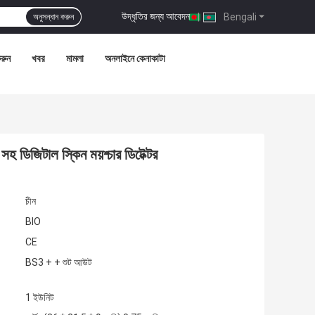
উদ্ধৃতির জন্য আবেদন
|
Bengali
অনুসন্ধান করুন
রুন
খবর
মামলা
অনলাইনে কেনাকাটা
 ডিজিটাল স্কিন ময়শ্চার ডিটেক্টর
চীন
BIO
CE
BS3 + + শুট আউট
1 ইউনিট