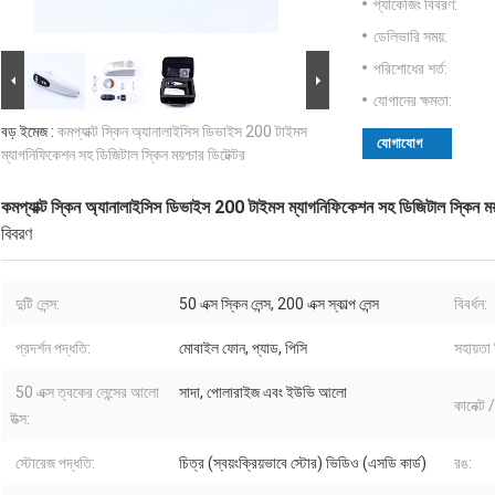
প্যাকেজিং বিবরণ:
ডেলিভারি সময়:
পরিশোধের শর্ত:
যোগানের ক্ষমতা:
বড় ইমেজ :
কমপ্যাক্ট স্কিন অ্যানালাইসিস ডিভাইস 200 টাইমস
যোগাযোগ
ম্যাগনিফিকেশন সহ ডিজিটাল স্কিন ময়শ্চার ডিটেক্টর
কমপ্যাক্ট স্কিন অ্যানালাইসিস ডিভাইস 200 টাইমস ম্যাগনিফিকেশন সহ ডিজিটাল স্কিন ময়শ্
বিবরণ
দুটি লেন্স:
50 এক্স স্কিন লেন্স, 200 এক্স স্কাল্প লেন্স
বিবর্ধন:
প্রদর্শন পদ্ধতি:
মোবাইল ফোন, প্যাড, পিসি
সহায়তা 
50 এক্স ত্বকের লেন্সের আলো
সাদা, পোলারাইজ এবং ইউভি আলো
কানেক্ট
উত্স:
স্টোরেজ পদ্ধতি:
চিত্র (স্বয়ংক্রিয়ভাবে স্টোর) ভিডিও (এসডি কার্ড)
রঙ: