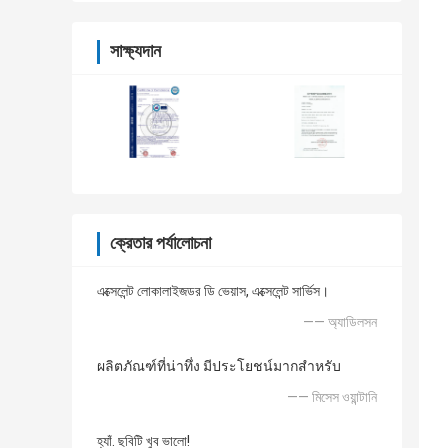
সাক্ষ্যদান
ক্রেতার পর্যালোচনা
এক্সেলেন্ট লোকালাইজডর ডি ভেয়াস, এক্সেলেন্ট সার্ভিস।
—— অ্যাডিলসন
ผลิตภัณฑ์ที่น่าทึ่ง มีประโยชน์มากสำหรับ
—— মিসেস ওয়ান্টানি
হ্যাঁ. ছবিটি খুব ভালো!