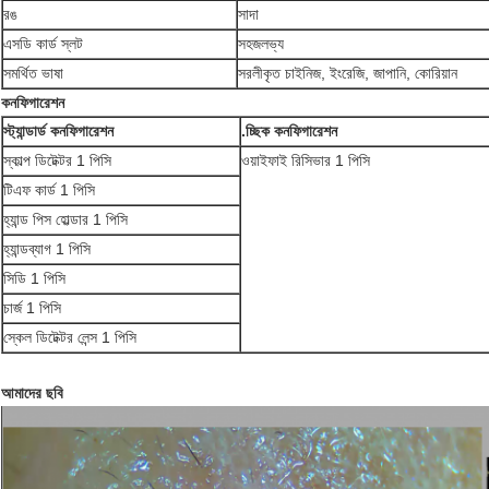
রঙ
সাদা
এসডি কার্ড স্লট
সহজলভ্য
সমর্থিত ভাষা
সরলীকৃত চাইনিজ, ইংরেজি, জাপানি, কোরিয়ান
কনফিগারেশন
স্ট্যান্ডার্ড কনফিগারেশন
.চ্ছিক কনফিগারেশন
স্কাল্প ডিটেক্টর 1 পিসি
ওয়াইফাই রিসিভার 1 পিসি
টিএফ কার্ড 1 পিসি
হ্যান্ড পিস হোল্ডার 1 পিসি
হ্যান্ডব্যাগ 1 পিসি
সিডি 1 পিসি
চার্জ 1 পিসি
স্কেল ডিটেক্টর লেন্স 1 পিসি
আমাদের ছবি