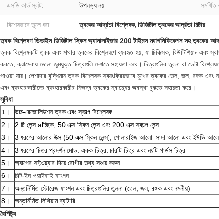
এসডি কার্ড স্লট:
উপলভ্য নয়
সমর্থিত 
বিশেষভাবে তুলে ধরা:
ত্বকের আর্দ্রতা বিশ্লেষক
,
ডিজিটাল ত্বকের আর্দ্রতা মিটার
ত্বক বিশ্লেষণ ডিভাইস ডিজিটাল স্কিন অ্যানালাইজার 200 টাইমস ম্যাগনিফিকেশন সহ ত্বকের আর্দ
ত্বক বিশ্লেষকটি ত্বক এবং মাথার ত্বকের বিশ্লেষণে ব্যবহৃত হয়, যা চিকিত্সক, বিউটিশিয়ান এবং স্বাস্থ
করতে, ক্যামেরায় তোলা জুমযুক্ত চিত্রগুলি দেখতে সহায়তা করে।
চিত্রগুলির তুলনা বা ডেটা বিশ্লেষণে
পাওয়া যায়।
পেশাদার বুদ্ধিমান ত্বক বিশ্লেষক স্বয়ংক্রিয়ভাবে মুখের ত্বকের তেল, জল, রঙ্গক এবং
এবং ব্যবহারকারীদের ব্যবহারকারীর নিজস্ব ত্বকের স্বাস্থ্যের অবস্থা বুঝতে সহায়তা করে।
সুবিধা
1।
উচ্চ-রেজোলিউশন ত্বক এবং স্কাল্প বিশ্লেষক
2।
2 টি লেন্স alচ্ছিক, 50 এক্স স্কিন লেন্স এবং 200 এক্স স্কাল্প লেন্স
3।
3 ধরণের আলোর উত্স (50 এক্স স্কিন লেন্স), পোলারাইজ আলো, সাদা আলো এবং ইউভি আল
4।
3 ধরণের চিত্র প্রদর্শন মোড, একক চিত্র, চারটি চিত্র এবং নয়টি গার্ডস চিত্র
5।
অ্যাপের সফ্টওয়্যার দিয়ে রোগীর তথ্য সঞ্চয় করুন
6।
বিল্ট-ইন ওয়াইফাই ফাংশন
7।
অন্তর্নির্মিত স্টোরেজ ফাংশন এবং চিত্রগুলির তুলনা (তেল, জল, রঙ্গক এবং নমনীয়)
8।
অন্তর্নির্মিত লিথিয়াম ব্যাটারি
বৈশিষ্ট্য