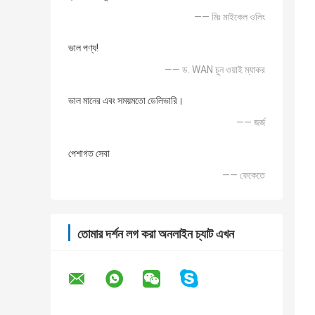
—— মিঃ মাইকেল ওলিং
ভাল পণ্য!
—— ড. WAN চুন ওয়াই ম্যাকর
ভাল মানের এবং সময়মতো ডেলিভারি।
—— জর্জ
পেশাগত সেবা
—— ফেকেতে
তোমার দর্শন লগ করা অনলাইন চ্যাট এখন