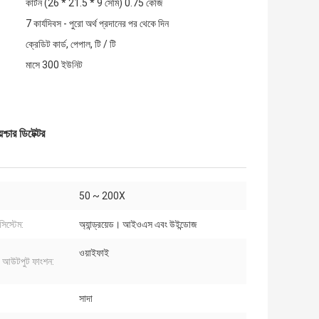
কার্টন (26 * 21.5 * 9 সেমি) 0.75 কেজি
7 কার্যদিবস - পুরো অর্থ প্রদানের পর থেকে দিন
ক্রেডিট কার্ড, পেপাল, টি / টি
মাসে 300 ইউনিট
চার ডিটেক্টর
50 ~ 200X
সিস্টেম:
অ্যান্ড্রয়েড। আইওএস এবং উইন্ডোজ
ওয়াইফাই
 / আউটপুট ফাংশন:
সাদা