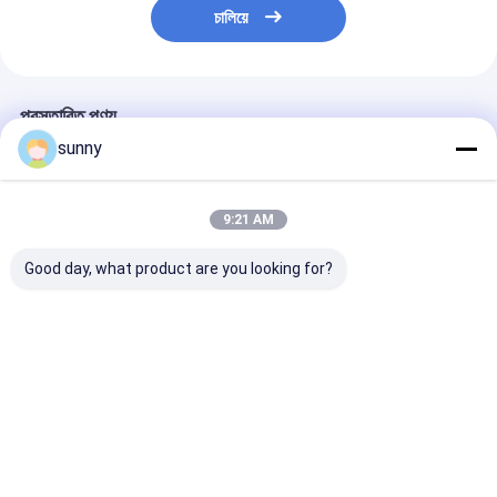
চালিয়ে
প্রস্তাবিত পণ্য
sunny
9:21 AM
Good day, what product are you looking for?
মিনি ডিজিটাল ভিডিও
1920x1080 ডিজিটাল ভিডিও
ডিজিটাল পোর্টেবল ত্বক
ডার্মাটোস্কোপ
ডার্মাটোস্কোপ
ভিডিও ডার্মাটোস্কোপ হ
ডিজিটাল ক্যামেরা 20
ম্যাগনিফিকেশন সহ
ভালো দাম
ভালো দাম
ভালো দাম
বাড়ি
আমাদের
আমাদের সাথে যোগাযোগ
Desktop