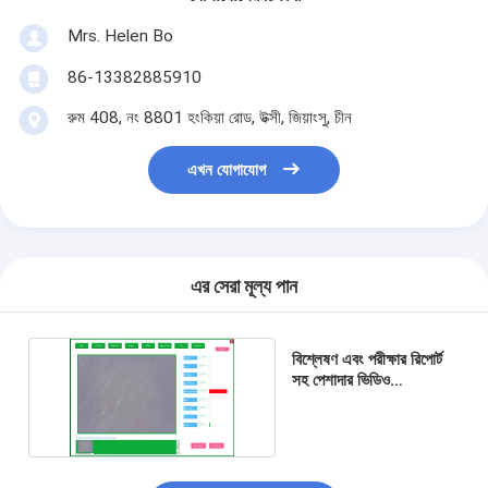
Mrs. Helen Bo
86-13382885910
রুম 408, নং 8801 হংকিয়া রোড, উক্সী, জিয়াংসু, চীন
এখন যোগাযোগ
এর সেরা মূল্য পান
বিশ্লেষণ এবং পরীক্ষার রিপোর্ট
সহ পেশাদার ভিডিও
ডার্মাটোস্কোপ বিশ্লেষণ সিস্টেম