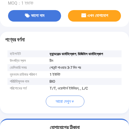
MOQ：1 ইউনিট
ভালো দাম
এখন যোগাযোগ
পণ্যের বর্ণনা
হাইলাইট
,
হ্যান্ডহেল্ড ডার্মাটস্কোপ
ডিজিটাল ডার্মাটস্কোপ
উৎপত্তি স্থল
চীন
ডেলিভারি সময়
পেমেন্ট পাওয়ার 3-7 দিন পর
ন্যূনতম চাহিদার পরিমাণ
1 ইউনিট
পরিচিতিমুলক নাম
BIO
পরিশোধের শর্ত
T/T, ওয়েস্টার্ন ইউনিয়ন, , L/C
আরো দেখুন
যোগাযোগের ঠিকানা