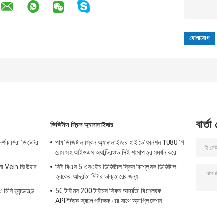
বার্তা
ডিজিটাল স্কিন অ্যানালাইজার
র্শক শিরা ডিটেক্টর
পাম ডিজিটাল স্কিন অ্যানালাইজার হাই ডেফিনিশন 1080 পি
লেন্স সহ আইওএস অ্যান্ড্রিওড সিই শংসাপত্র সমর্থন করে
িৎসা Vein ভিউয়ার
সিই বিএস 5 এসএইচ ডিজিটাল স্কিন বিশ্লেষক ডিজিটাল
ত্বকের আর্দ্রতা মিটার ডাক্তারের জন্য
িনি হ্যান্ডহেল্ড
50 টাইমস 200 টাইমস স্কিন আর্দ্রতা বিশ্লেষক
APPচ্ছিক স্কাল্প পরীক্ষক এর সাথে অ্যাপ্লিকেশন