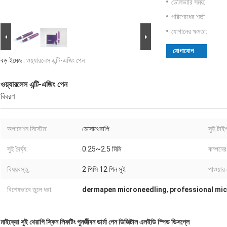
ডেলিভারি সময়:
পরিশোধের শর্ত:
যোগানের ক্ষমতা:
যোগাযোগ
বড় ইমেজ :
ওয়্যারলেস এন্টি-এজিং পেন
ওয়্যারলেস এন্টি-এজিং পেন
বিবরণ
অপারেশন সিস্টেম:
মেসোথেরাপি
সুই টাই
সুই দৈর্ঘ্য:
0.25~2.5 মিমি
কম্পনের
বিষয়বস্তু:
2 পিসি 12 পিন সুই
পাওয়ার
বিশেষভাবে তুলে ধরা:
dermapen microneedling
,
professional mi
মাইক্রো সুই থেরাপি স্কিন লিফটিং পুনর্জীবন ডার্মা পেন ডিজিটাল এলইডি স্পিড ডিসপ্লে