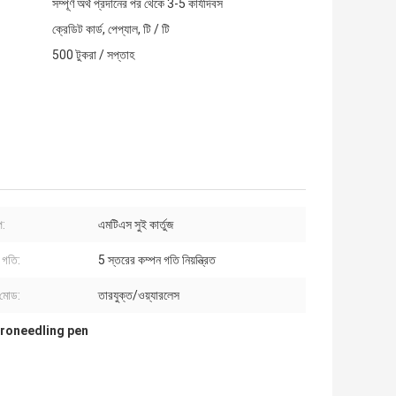
সম্পূর্ণ অর্থ প্রদানের পর থেকে 3-5 কার্যদিবস
ক্রেডিট কার্ড, পেপ্যাল, টি / টি
500 টুকরা / সপ্তাহ
প:
এমটিএস সুই কার্তুজ
 গতি:
5 স্তরের কম্পন গতি নিয়ন্ত্রিত
 মোড:
তারযুক্ত/ওয়্যারলেস
croneedling pen