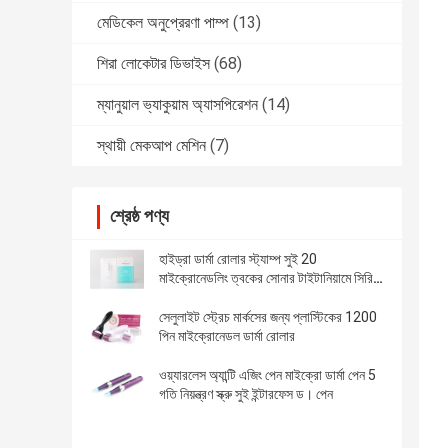
মেডিকেল অনুপ্রেরণা পাম্প
(13)
শিরা লোকেটার ডিভাইস
(68)
ম্যানুয়াল ভ্যাকুয়াম অ্যাসপিরেশন
(14)
স্থায়ী মেকআপ মেশিন
(7)
শ্রেষ্ঠ পণ্য
হাইড্রা ডার্মা রোলার স্ট্যাম্প সুই 20
মাইক্রোনেডলিং ত্বকের সোনার টাইটানিয়ামে সিরিম
পান
সেলুলাইট স্ট্রেচ মার্কসের জন্য প্লাস্টিকের 1200
পিন মাইক্রোনেডল ডার্মা রোলার
ওয়্যারলেস অ্যান্টি এজিং পেন মাইক্রো ডার্মা পেন 5
গতি নিয়ন্ত্রণ স্ক্রু সুই ইন্টারফেস ড। পেন