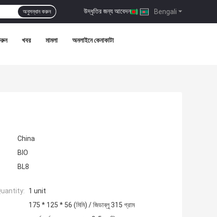
উদ্ধৃতির জন্য আবেদন
|
Bengali
অনুসন্ধান করুন
রুন
খবর
মামলা
অনলাইনে কেনাকাটা
China
BIO
BL8
uantity:
1 unit
175 * 125 * 56 (মিমি) / জিডাব্লু 315 গ্রাম