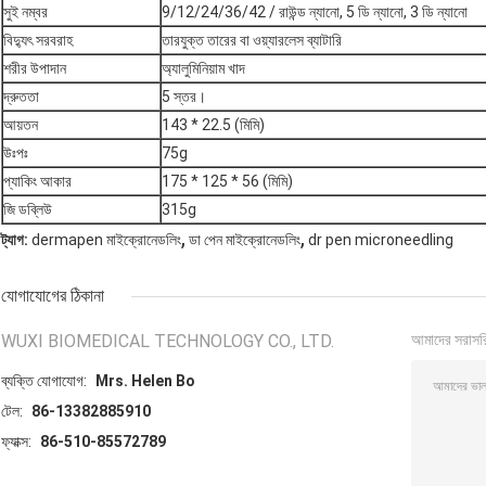
সুই নম্বর
9/12/24/36/42 / রাউন্ড ন্যানো, 5 ডি ন্যানো, 3 ডি ন্যানো
বিদ্যুৎ সরবরাহ
তারযুক্ত তারের বা ওয়্যারলেস ব্যাটারি
শরীর উপাদান
অ্যালুমিনিয়াম খাদ
দ্রুততা
5 স্তর।
আয়তন
143 * 22.5 (মিমি)
উঃপঃ
75g
প্যাকিং আকার
175 * 125 * 56 (মিমি)
জি ডব্লিউ
315g
,
,
ট্যাগ:
dermapen মাইক্রোনেডলিং
ডা পেন মাইক্রোনেডলিং
dr pen microneedling
যোগাযোগের ঠিকানা
WUXI BIOMEDICAL TECHNOLOGY CO., LTD.
আমাদের সরাসর
ব্যক্তি যোগাযোগ:
Mrs. Helen Bo
টেল:
86-13382885910
ফ্যাক্স:
86-510-85572789