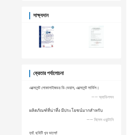
সাক্ষ্যদান
ক্রেতার পর্যালোচনা
এক্সেলেন্ট লোকালাইজডর ডি ভেয়াস, এক্সেলেন্ট সার্ভিস।
—— অ্যাডিলসন
ผลิตภัณฑ์ที่น่าทึ่ง มีประโยชน์มากสำหรับ
—— মিসেস ওয়ান্টানি
হ্যাঁ. ছবিটি খুব ভালো!