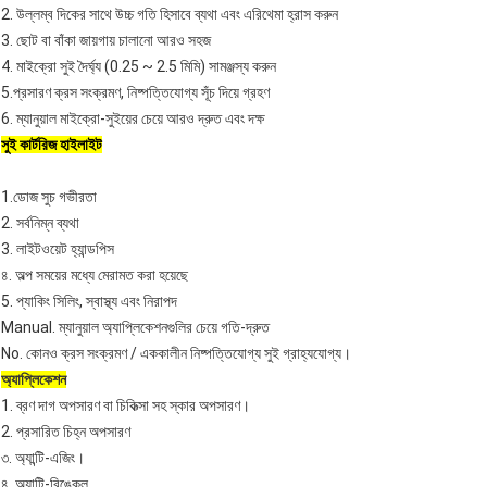
2. উল্লম্ব দিকের সাথে উচ্চ গতি হিসাবে ব্যথা এবং এরিথেমা হ্রাস করুন
3. ছোট বা বাঁকা জায়গায় চালানো আরও সহজ
4. মাইক্রো সুই দৈর্ঘ্য (0.25 ~ 2.5 মিমি) সামঞ্জস্য করুন
5.প্রসারণ ক্রস সংক্রমণ, নিষ্পত্তিযোগ্য সূঁচ দিয়ে গ্রহণ
6. ম্যানুয়াল মাইক্রো-সুইয়ের চেয়ে আরও দ্রুত এবং দক্ষ
সুই কার্টরিজ হাইলাইট
1.ডোজ সুচ গভীরতা
2. সর্বনিম্ন ব্যথা
3. লাইটওয়েট হ্যান্ডপিস
৪. অল্প সময়ের মধ্যে মেরামত করা হয়েছে
5. প্যাকিং সিলিং, স্বাস্থ্য এবং নিরাপদ
Manual. ম্যানুয়াল অ্যাপ্লিকেশনগুলির চেয়ে গতি-দ্রুত
No. কোনও ক্রস সংক্রমণ / এককালীন নিষ্পত্তিযোগ্য সুই গ্রাহ্যযোগ্য।
অ্যাপ্লিকেশন
1. ব্রণ দাগ অপসারণ বা চিকিত্সা সহ স্কার অপসারণ।
2. প্রসারিত চিহ্ন অপসারণ
৩. অ্যান্টি-এজিং।
৪. অ্যান্টি-রিঙ্কেল