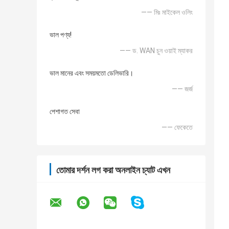
—— মিঃ মাইকেল ওলিং
ভাল পণ্য!
—— ড. WAN চুন ওয়াই ম্যাকর
ভাল মানের এবং সময়মতো ডেলিভারি।
—— জর্জ
পেশাগত সেবা
—— ফেকেতে
তোমার দর্শন লগ করা অনলাইন চ্যাট এখন