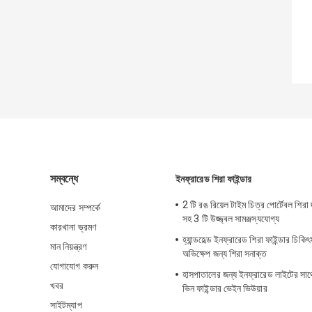
সম্বন্ধে
ইনফ্রারেড শিরা ফাইন্ডার
2 টি রঙ রিয়েল টাইম চিত্র পোর্টেবল শিরা দ
আমাদের সম্পর্কে
সহ 3 টি উজ্জ্বল সামঞ্জস্যযোগ্য
কারখানা ভ্রমণ
হ্যান্ডহেল্ড ইনফ্রারেড শিরা ফাইন্ডার চিক
মান নিয়ন্ত্রণ
অভিক্ষেপ জন্য শিরা সনাক্ত
যোগাযোগ করুন
হাসপাতালের জন্য ইনফ্রারেড লাইটের সাথে ম
খবর
ভিন ফাইন্ডার ভেইন ভিউয়ার
সাইটম্যাপ