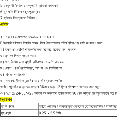
5. সেলুলাইট চিকিত্সা / সেলুলাইট হ্রাস বা অপসারণ।
6. চুল ক্ষতি চিকিত্সা / চুল পুনরুদ্ধার
7. হাইপার পিগমেন্টেশন চিকিত্সা।
বৈশিষ্ট্য
ক।
ত্বকের কাঠামোগত অখণ্ডতা ধ্বংস করে না
B ইংরেজী বর্ণমালার দ্বিতীয় অক্ষর.
ধীরে ধীরে ত্বকের গভীর টক্সিন এবং বর্জ্য অপসারণ করুন
গ।
ত্বক এবং সৌন্দর্য পণ্যগুলির মধ্যে সরাসরি পরিবহণ স্থাপন করুন
ঘ।
ত্বকের বিপাক প্রচার করুন
ঙ।
ক্ষত নিরাময় এবং অ্যান্টি-এজিংয়ের দক্ষতা উন্নত করুন
চ।
কোনও পার্শ্ব প্রতিক্রিয়া, নিরাপদ এবং নির্ভরযোগ্য
ছ।
সাধারণ অপারেশন
জ।
সাধারণ সৌন্দর্য পণ্যগুলির চেয়ে বেশি প্রভাব লক্ষণীয়
আমি।
সৌন্দর্য এবং ত্বকের যত্নের চিকিত্সার জন্য 12 সূঁচের derma আপনার সেরা পছন্দ
ঞ।
9/12/24/36/42 / ন্যানো সূঁচ অস্বস্তি হ্রাস করতে 30 গেজ আকুপাংচার সূঁচ ব্যবহার করে ট
স্থিতিমাপ
সুই উপাদান
ন্যানো ওয়াফার / আমদানিকৃত মেডিকেল স্টেইনলেস স্টিল / টাইটানিয়
সুই দৈর্ঘ্য
0.25 ~ 2.5 মিমি