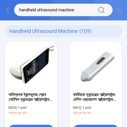
Handheld Ultrasound Machine
(109)
অতিস্বনক ট্রান্সডুসার প্রোব
কার্ডিয়াক হ্যান্ডহেল্ড আল্ট্রাসাউন্ড
পোর্টেবল হ্যান্ডহেল্ড আল্ট্রাসাউন্ড
মেশিন ওয়্যারলেস আল্ট্রাসাউন্ড
মেশিন কেবল 550 গ্রাম ওজন
প্রোব মানব বা ভেট ব্যবহার
MOQ:
1 unit
MOQ:
1 unit
উপলব্ধ Available
সর্বশেষ দাম পান
সর্বশেষ দাম পান