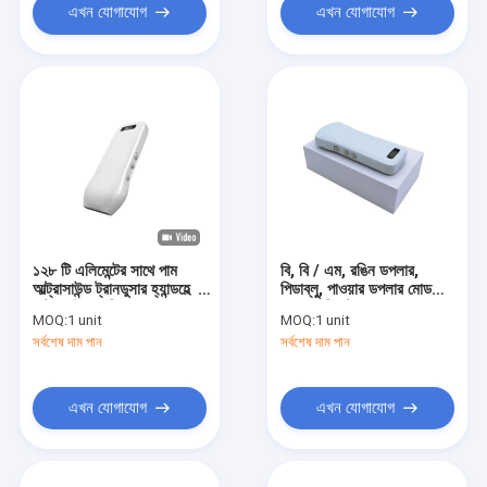
এখন যোগাযোগ
এখন যোগাযোগ
১২৮ টি এলিমেন্টের সাথে পাম
বি, বি / এম, রঙিন ডপলার,
আল্ট্রাসাউন্ড ট্রানডুসার হ্যান্ডহেল্ড
পিডাব্লু, পাওয়ার ডপলার মোড
আল্ট্রাসাউন্ড মেশিন 3.5-
192 এলিমেন্ট সহ ওয়্যারলেস
MOQ:
1 unit
MOQ:
1 unit
5MHz উত্তল 7.5-10
আল্ট্রাসাউন্ড প্রোব হ্যান্ডহেল্ড
সর্বশেষ দাম পান
সর্বশেষ দাম পান
মেগাহার্টজ লিনিয়ার
আল্ট্রাসাউন্ড ডিভাইস
এখন যোগাযোগ
এখন যোগাযোগ