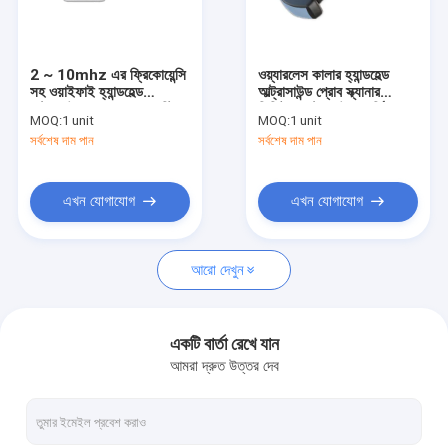
কারখানা ভ্রমণ
মান নিয়ন্ত্রণ
2 ~ 10mhz এর ফ্রিকোয়েন্সি
ওয়্যারলেস কালার হ্যান্ডহেল্ড
সহ ওয়াইফাই হ্যান্ডহেল্ড
আল্ট্রাসাউন্ড প্রোব স্ক্যানার
যোগাযোগ করুন
আল্ট্রাসাউন্ড স্ক্যানার ডায়াগনস্টিক
ডিজিটাল আল্ট্রাসাউন্ড কার্ডিয়াক
MOQ:
1 unit
MOQ:
1 unit
সিস্টেম
ট্রান্সডুসার
সর্বশেষ দাম পান
সর্বশেষ দাম পান
খবর
মামলা
এখন যোগাযোগ
এখন যোগাযোগ
Shopping Online
আরো দেখুন
পোর্টেবল আল্ট্রাসাউন্ড স্ক্যানার
একটি বার্তা রেখে যান
আমরা দ্রুত উত্তর দেব
হ্যান্ডহেল্ড আল্ট্রাসাউন্ড স্ক্যানার
ভেটেরিনারি আল্ট্রাসাউন্ড স্ক্যানার